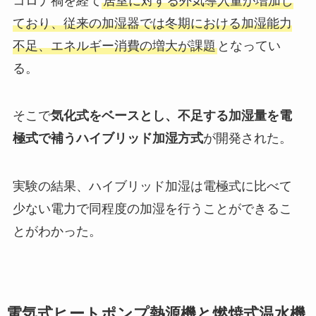
コロナ禍を経て
居室に対する外気導入量が増加し
ており、従来の加湿器では冬期における加湿能力
不足、エネルギー消費の増大が課題
となってい
る。
そこで
気化式をベースとし、不足する加湿量を電
極式で補うハイブリッド加湿方式
が開発された。
実験の結果、ハイブリッド加湿は電極式に比べて
少ない電力で同程度の加湿を行うことができるこ
とがわかった。
電気式ヒートポンプ熱源機と燃焼式温水機