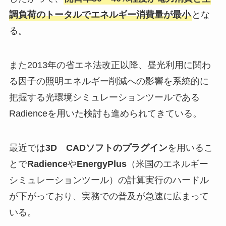
調負荷のトータルでエネルギー消費量が最小
とな
る。
また2013年の省エネ法改正以降、昼光利用に関わ
る因子の照明エネルギー削減への影響を系統的に
把握する光環境シミュレーションツールである
Radienceを用いた検討も進められてきている。
最近では
3D CADソフトのプラグイン
を用いるこ
とで
Radience
や
EnergyPlus
（米国のエネルギー
シミュレーションツール）の計算実行のハードル
が下がっており、実務での普及が急速に広まって
いる。