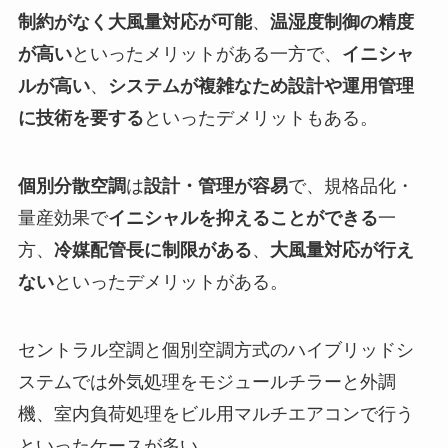
制約がなく大風量対応が可能
、
温湿度制御の精度
が高い
といったメリットがある一方で、
イニシャ
ルが高い
、
システムが複雑なため設計や運用管理
に技術を要する
といったデメリットもある。
個別分散空調
は
設計・管理が容易
で、規格品化・
量産効果で
イニシャルを抑えることができる
一
方、
冷媒配管長に制限がある
、
大風量対応が行え
ない
といったデメリットがある。
セントラル空調と個別空調方式のハイブリッドシ
ステムでは外気処理をモジュールチラーと外調
機、室内負荷処理をビル用マルチエアコンで行う
といったケースが多い。